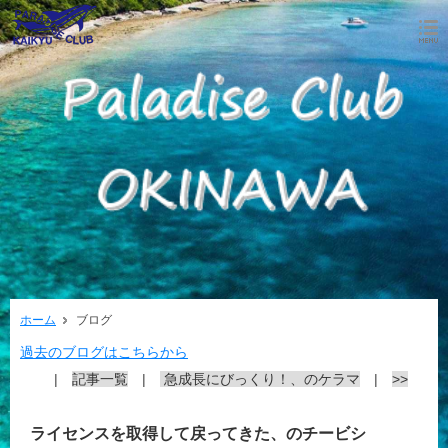
ホーム
ブログ
過去のブログはこちらから
|
記事一覧
|
急成長にびっくり！、のケラマ
|
>>
ライセンスを取得して戻ってきた、のチービシ