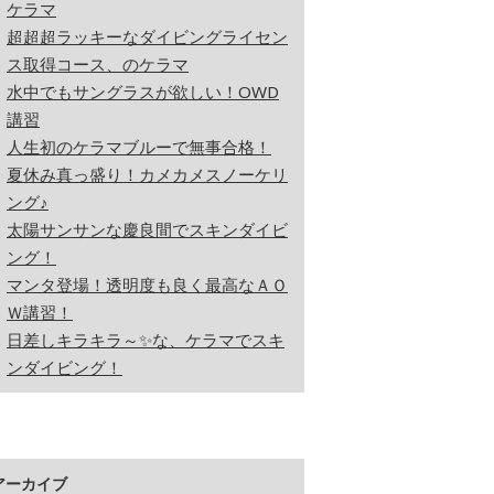
ケラマ
超超超ラッキーなダイビングライセン
ス取得コース、のケラマ
水中でもサングラスが欲しい！OWD
講習
人生初のケラマブルーで無事合格！
夏休み真っ盛り！カメカメスノーケリ
ング♪
太陽サンサンな慶良間でスキンダイビ
ング！
マンタ登場！透明度も良く最高なＡＯ
Ｗ講習！
日差しキラキラ～✨な、ケラマでスキ
ンダイビング！
アーカイブ