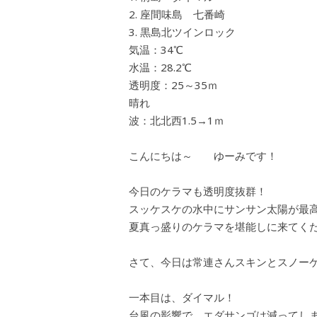
座間味島 七番崎
黒島北ツインロック
気温：34℃
水温：28.2℃
透明度：25～35ｍ
晴れ
波：北北西1.5→1ｍ
こんにちは～ ゆーみです！
今日のケラマも透明度抜群！
スッケスケの水中にサンサン太陽が最高
夏真っ盛りのケラマを堪能しに来てく
さて、今日は常連さんスキンとスノー
一本目は、ダイマル！
台風の影響で、エダサンゴは減ってし