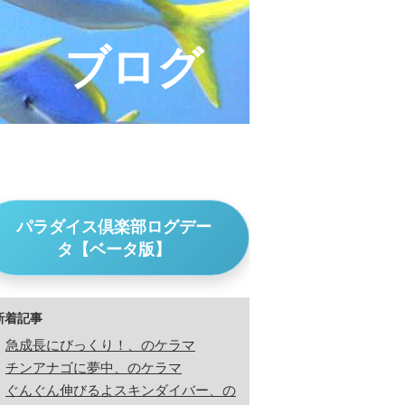
ブログ
パラダイス倶楽部ログデー
タ【ベータ版】
新着記事
急成長にびっくり！、のケラマ
チンアナゴに夢中、のケラマ
ぐんぐん伸びるよスキンダイバー、の