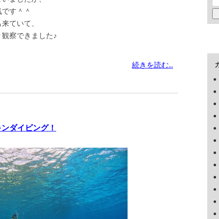
気です＾＾
も来ていて、
観察できました♪
続きを読む...
キンダイビング！