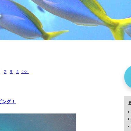
]
2
3
4
>>
ビング！