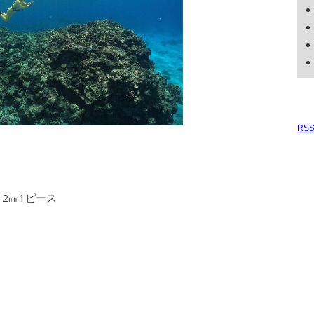
RS
 2㎜1ピース
ス