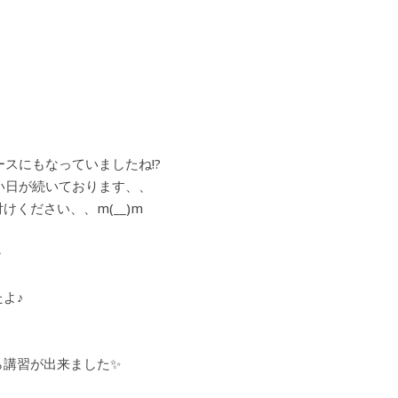
スにもなっていましたね!?
い日が続いております、、
ください、、m(__)m
～
よ♪
ら講習が出来ました✨