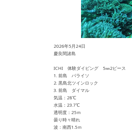
2026年5月24日
慶良間諸島
ICHI 体験ダイビング 5㎜2ピース
前島 パライソ
黒島北ツインロック
前島 ダイマル
気温：28℃
水温：23.7℃
透明度：25ｍ
曇り時々晴れ
波：南西1.5ｍ