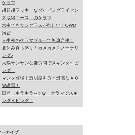
ケラマ
超超超ラッキーなダイビングライセン
ス取得コース、のケラマ
水中でもサングラスが欲しい！OWD
講習
人生初のケラマブルーで無事合格！
夏休み真っ盛り！カメカメスノーケリ
ング♪
太陽サンサンな慶良間でスキンダイビ
ング！
マンタ登場！透明度も良く最高なＡＯ
Ｗ講習！
日差しキラキラ～✨な、ケラマでスキ
ンダイビング！
アーカイブ