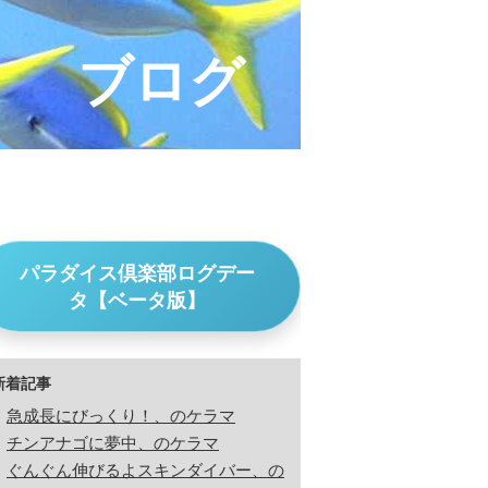
ブログ
パラダイス倶楽部ログデー
タ【ベータ版】
新着記事
急成長にびっくり！、のケラマ
チンアナゴに夢中、のケラマ
ぐんぐん伸びるよスキンダイバー、の