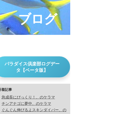
ブログ
パラダイス倶楽部ログデー
タ【ベータ版】
新着記事
急成長にびっくり！、のケラマ
チンアナゴに夢中、のケラマ
ぐんぐん伸びるよスキンダイバー、の