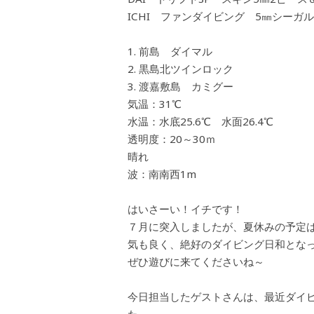
ICHI ファンダイビング 5㎜シーガル
前島 ダイマル
黒島北ツインロック
渡嘉敷島 カミグー
気温：31℃
水温：水底25.6℃ 水面26.4℃
透明度：20～30ｍ
晴れ
波：南南西1m
はいさーい！イチです！
７月に突入しましたが、夏休みの予定
気も良く、絶好のダイビング日和とな
ぜひ遊びに来てくださいね～
今日担当したゲストさんは、最近ダイ