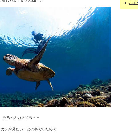
言葉じゃ表せませんね(*'▽')
ホエー
もちろんカメとも＾＾
とカメが見たい！との事でしたので