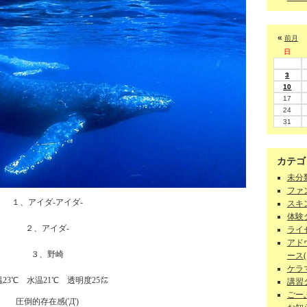
«
前月
日
3
10
17
24
31
カテゴ
未分類
ファン
１、アイダ-アイダ-
スキン
体験ダ
２、アイダ-
ライセ
アド
３、野崎
ース(1
ケラマ
23℃ 水温21℃ 透明度25㍍
講習
ごーぷ
圧倒的存在感('Д')