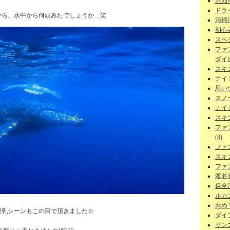
お知ら
ドラ
から、水中から何頭みたでしょうか…笑
清掃
初心者
スペ
ファ
ダイビ
スキ
ナイ
思い
スノー
ナイ
スキ
ファ
(8)
ファ
スキ
ファ
渡名
保全活
ルカン
おめで
授乳シーンもこの目で頂きました☆
ダイ
サンゴ