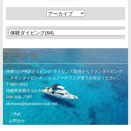
沖縄でのPADIダイビング ライセンス取得からファンダイビング
、スキンダイビング 、シュノーケリング全てお任せください。
〒900-0012
沖縄県那覇市泊3-5-10-1F
098-869-7797
okinawa@paradise-club.net
ご予約
お問合せ