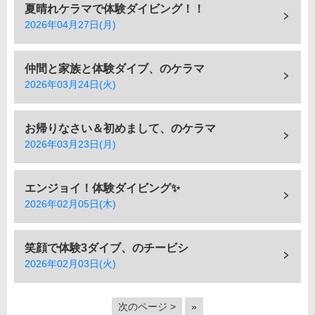
夏晴れケラマで体験ダイビング！！
2026年04月27日(月)
仲間と家族と体験ダイブ、のケラマ
2026年03月24日(火)
お帰りなさい＆初めまして、のケラマ
2026年03月23日(月)
エンジョイ！体験ダイビング✨
2026年02月05日(木)
笑顔で体験3ダイブ、のチービシ
2026年02月03日(火)
次のページ >
»