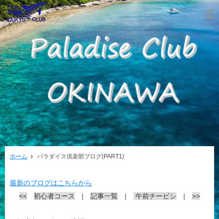
ホーム
パラダイス倶楽部ブログ(PART1)
最新のブログはこちらから
<<
初心者コース
|
記事一覧
|
午前チービシ
|
>>