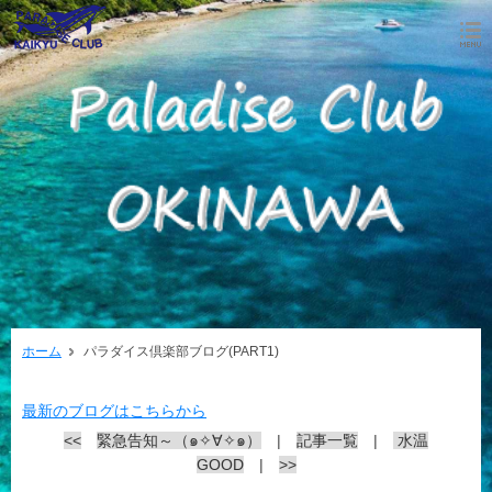
ホーム
パラダイス倶楽部ブログ(PART1)
最新のブログはこちらから
<<
緊急告知～（๑✧∀✧๑）
|
記事一覧
|
水温
GOOD
|
>>