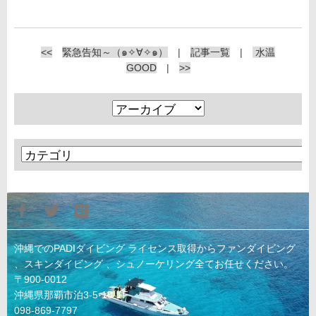
<<
緊急告知～（๑✧∀✧๑）
|
記事一覧
|
水温
GOOD
|
>>
沖縄でのPADIダイビング ライセンス取得からファンダイビング
、スキンダイビング 、シュノーケリング全てお任せください。
〒900-0012
沖縄県那覇市泊3-5-10-1F
098-869-7797