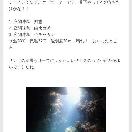
チービシでなく、ケ・ラ・マ です。目下やってるのうちだ
けかな！？
座間味島 知志
座間味島 由比ガ浜
座間味島 ウチャカシ
水温28℃ 気温32℃ 透明度30ｍ 晴れ！ といったとこ
ろ。
サンゴの綺麗なリーフにはかわいいサイズのカメが何匹か泳
いでましたね。