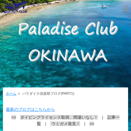
ホーム
パラダイス倶楽部ブログ(PART1)
最新のブログはこちらから
<<
ダイビングライセンス取得、間違いなし！
|
記事一
覧
|
ウミガメ発見！
|
>>