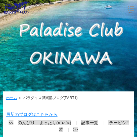
ホーム
パラダイス倶楽部ブログ(PART1)
最新のブログはこちらから
<<
のんびり、まったり(๑´ω`๑)
|
記事一覧
|
チービシ2
本
|
>>