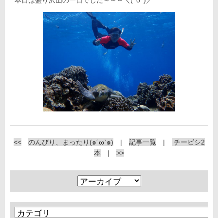
本日は盛り沢山の一日でした～～～＼(^o^)／
<<
のんびり、まったり(๑´ω`๑)
|
記事一覧
|
チービシ2
本
|
>>