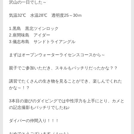
沢山の一日でした～
気温32℃ 水温28℃ 透明度25～30ｍ
1.黒島 黒北ツインロック
2.座間味島 アイダー
3.儀志布島 サンドトライアングル
まずはオープンウォーターライセンスコースから～
親子でご参加いただき、スキルもバッチリだったかな？？
講習でたくさんの生き物を見ることができ、楽しんでくれた
かな～！？
3本目の遊びのダイビングでは中性浮力を上手にとり、カメと
の記念撮影もバッチリでしたね♪
ダイバーの仲間入り！！！
おめでとうございます（＾ω＾）