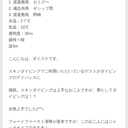
渡嘉敷島 カミグー
儀志布島 ギシップ西
渡嘉敷島 野崎
水温：2７℃
気温：32℃
透明度：30ｍ
曇時々晴
波3m
こんにちは。ダイスケです。
スキンダイビングでご利用いただいているゲストがダイビン
グのアドバンスに
挑戦。スキンダイビングは上手なお二人ですが、果たしてダ
イビングは！？
全然上手でした(^^♪
フォートファースト潜降が基本ですが、このお二人にはジャ
ックナイフで大丈夫！