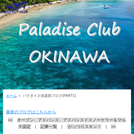
ホーム
パラダイス倶楽部ブログ(PART1)
最新のブログはこちらから
<<
オープン、アドバンス、アドバンスドスノーケラーをマル
チ認定
|
記事一覧
|
がっつりスキン！
|
>>