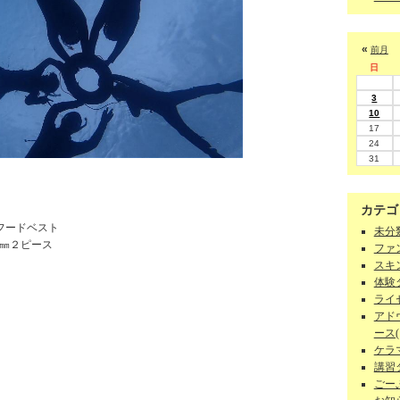
«
前月
日
3
10
17
24
31
カテゴ
⁺フードベスト
未分類
5㎜２ピース
ファン
スキン
体験ダ
ライセ
アド
ース(1
ケラマ
講習
ごーぷ