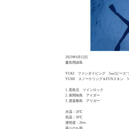
2023年6月12日
慶良間諸島
YUKI ファンダイビング 5㎜2ピース
YUMI スノーケリング＆FUNスキン 
黒島北 ツインロック
座間味島 アイダー
渡嘉敷島 アリガー
水温：26℃
気温：30℃
透明度：20ｍ
曇りのち雨