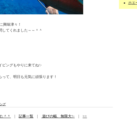
ホエー
に興味津々！
問してくれました～～＾＾
イビングもやりに来てね✨
らって、明日も元気に頑張ります！
ング
た＾＾
|
記事一覧
|
遊びの幅、無限大✨
|
>>