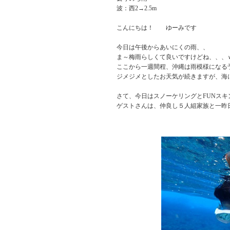
波：西2→2.5m
こんにちは！ ゆーみです
今日は午後からあいにくの雨、、
ま～梅雨らしくて良いですけどね、、、
ここから一週間程、沖縄は雨模様になる
ジメジメとしたお天気が続きますが、海
さて、今日はスノーケリングとFUNスキ
ゲストさんは、仲良し５人組家族と一昨