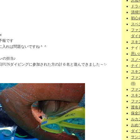
お知ら
ドラ
清掃
初心者
スペ
ファ
ｗ
ダイビ
予報です
スキ
に入れば問題ないですね＾＾
ナイ
思い
ンの担当♪
スノー
日FUNダイビングに参加された方の計６名と遊んできました～✨
ナイ
スキ
ファ
(8)
ファ
スキ
ファ
渡名
保全活
ルカン
おめで
ダイ
サンゴ