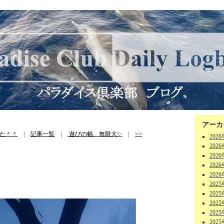
アーカ
た＾＾
|
記事一覧
|
遊びの幅、無限大✨
|
>>
202
202
202
202
202
202
202
202
202
202