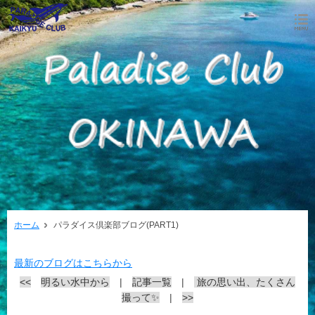
ホーム
パラダイス倶楽部ブログ(PART1)
最新のブログはこちらから
<<
明るい水中から
|
記事一覧
|
旅の思い出、たくさん
撮って✨
|
>>