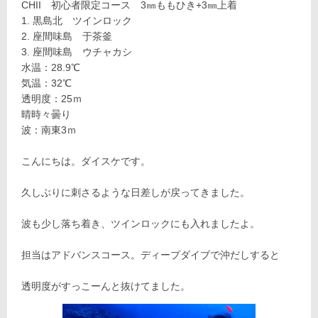
CHII 初心者限定コース 3㎜ももひき+3㎜上着
黒島北 ツインロック
座間味島 于茶釜
座間味島 ウチャカシ
水温：28.9℃
気温：32℃
透明度：25ｍ
晴時々曇り
波：南東3ｍ
こんにちは。ダイスケです。
久しぶりに刺さるような日差しが戻ってきました。
波も少し落ち着き、ツインロックにも入れましたよ。
担当はアドバンスコース。ディープダイブで沖だしすると
透明度がすっこーんと抜けてました。