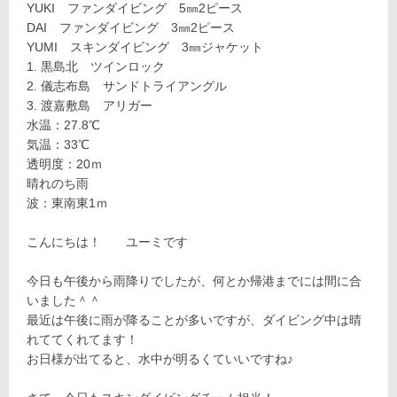
YUKI ファンダイビング 5㎜2ピース
DAI ファンダイビング 3㎜2ピース
YUMI スキンダイビング 3㎜ジャケット
黒島北 ツインロック
儀志布島 サンドトライアングル
渡嘉敷島 アリガー
水温：27.8℃
気温：33℃
透明度：20ｍ
晴れのち雨
波：東南東1ｍ
こんにちは！ ユーミです
今日も午後から雨降りでしたが、何とか帰港までには間に合
いました＾＾
最近は午後に雨が降ることが多いですが、ダイビング中は晴
れててくれてます！
お日様が出てると、水中が明るくていいですね♪