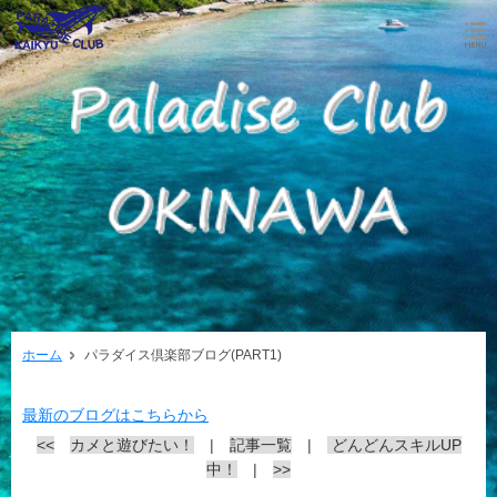
ホーム
パラダイス倶楽部ブログ(PART1)
最新のブログはこちらから
<<
カメと遊びたい！
|
記事一覧
|
どんどんスキルUP
中！
|
>>