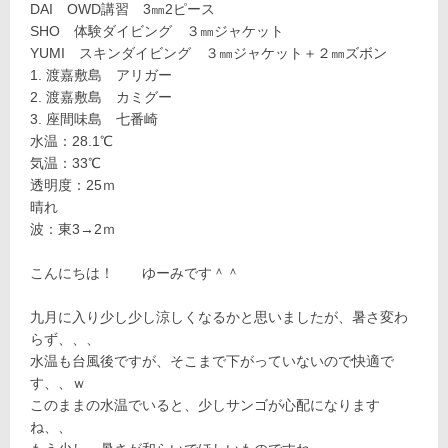
DAI OWD講習 3㎜2ピース
SHO 体験ダイビング ３㎜ジャケット
YUMI スキンダイビング ３㎜ジャケット＋２㎜ズボン
渡嘉敷島 アリガー
渡嘉敷島 カミグー
座間味島 七番崎
水温：28.1℃
気温：33℃
透明度：25ｍ
晴れ
波：東3→2ｍ
こんにちは！ ゆーみです＾＾
九月に入り少し少し涼しくなるかと思いましたが、暑さ変わ
らず、、、
水温も台風後ですが、そこまで下がっていないので快適で
す、、ｗ
このままの水温でいると、少しサンゴが心配になります
ね、、