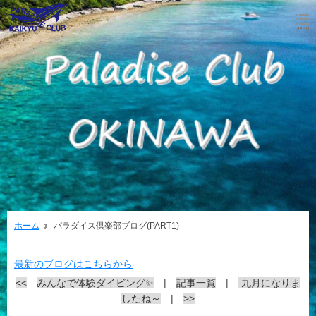
ホーム
パラダイス倶楽部ブログ(PART1)
最新のブログはこちらから
<<
みんなで体験ダイビング✨
|
記事一覧
|
九月になりま
したね～
|
>>