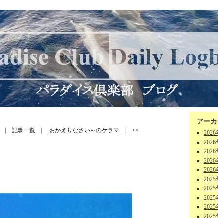
アーカ
|
記事一覧
|
おかえりなさい～のケラマ
|
>>
202
202
202
202
202
202
202
202
202
202