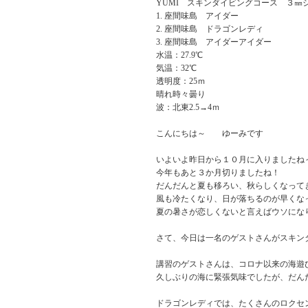
YUMI スキンダイビングコース ３㎜
座間味島 アイダー
座間味島 ドラゴンレディ
座間味島 アイダーアイダー
水温：27.9℃
気温：32℃
透明度：25ｍ
晴れ時々曇り
波：北東2.5→4ｍ
こんにちは～ ゆーみです
いよいよ昨日から１０月に入りましたね
今年もあと３か月切りましたね！
だんだんと夏も移ろい、秋らしくなって
風も冷たくなり、日が落ちるのが早くな
夏の暑さが恋しくないと言えばウソにな
さて、今日は一名のゲストさんがスキン
講習のゲストさんは、コロナ以来の海遊
久しぶりの海に緊張気味でしたが、だん
ドラゴンレディでは、たくさんのロクセ