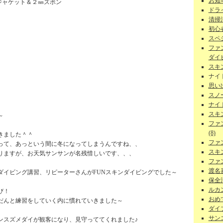
お知ら
ジャケット＆２㎜ズボン
ドラ
清掃
初心者
スペ
ファ
ダイビ
スキ
ナイ
思い
スノー
ナイ
スキ
～
ファ
(8)
きました＾＾
ファ
って、あっという間に冬になってしまうんですね、、
スキ
りますが、お天気サンサンが名残惜しいです、、、
ファ
渡名
ダイビング講習、リピーターさんがFUNスキンダイビングでした～
保全活
ルカン
び！
おめで
だんと練習をしていく内に慣れていきました～
ダイ
サンゴ
ンスズメダイが観客になり、見守っててくれました♪