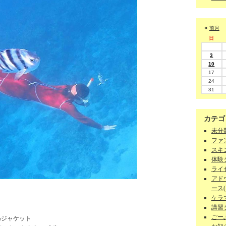
«
前月
日
3
10
17
24
31
カテゴ
未分類
ファン
スキン
体験ダ
ライセ
アド
ース(1
ケラマ
講習
ごーぷ
㎜ジャケット