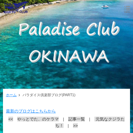
ホーム
パラダイス倶楽部ブログ(PART1)
最新のブログはこちらから
<<
やっとでた、のケラマ
|
記事一覧
|
元気なクジラた
ち！
|
>>