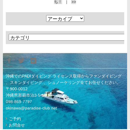
ち！
|
>>
沖縄でのPADIダイビング ライセンス取得からファンダイビング
、スキンダイビング 、シュノーケリング全てお任せください。
〒900-0012
沖縄県那覇市泊3-5-10-1F
098-869-7797
okinawa@paradise-club.net
ご予約
お問合せ