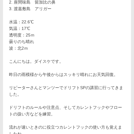
座間味島 留加比の鼻
渡嘉敷島 アリガー
水温：22.6℃
気温：17℃
透明度：25ｍ
曇りのち晴れ
波：北2ｍ
こんにちは。ダイスケです。
昨日の雨模様から午後からはスッキリ晴れにお天気回復。
リピーターさんとマンツーでドリフトSPの講習に行ってきま
した。
ドリフトのルールや注意点、そしてカレントフックやフロー
トの扱い方などを練習。
流れが速いときのに役立つカレントフックの使い方も覚えま
したね。