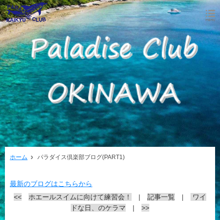
ホーム
パラダイス倶楽部ブログ(PART1)
最新のブログはこちらから
<<
ホエールスイムに向けて練習会！
|
記事一覧
|
ワイ
ドな日、のケラマ
|
>>