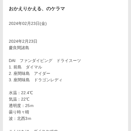
おかえりかえる、のケラマ
2024年02月23日(金)
2024年2月23日
慶良間諸島
DAI ファンダイビング ドライスーツ
前島 ダイマル
座間味島 アイダー
座間味島 ドラゴンレディ
水温：22.4℃
気温：22℃
透明度：25ｍ
曇り時々晴
波：北西3ｍ