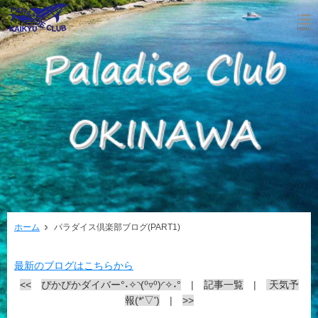
ホーム
パラダイス倶楽部ブログ(PART1)
最新のブログはこちらから
<<
ぴかぴかダイバー°˖✧◝(⁰▿⁰)◜✧˖°
|
記事一覧
|
天気予
報(*'▽')
|
>>