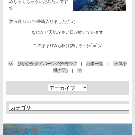
めちゃくちゃ泳いだみたいです
笑
数ヵ月ぶりに6番崎入りました(*´з`)
なにかと天気が良い日が続いています
このままGWも駆け抜けろ～(=ﾟωﾟ)ﾉ
<<
ぴかぴかダイバー°˖✧◝(⁰▿⁰)◜✧˖°
|
記事一覧
|
天気予
報(*'▽')
|
>>