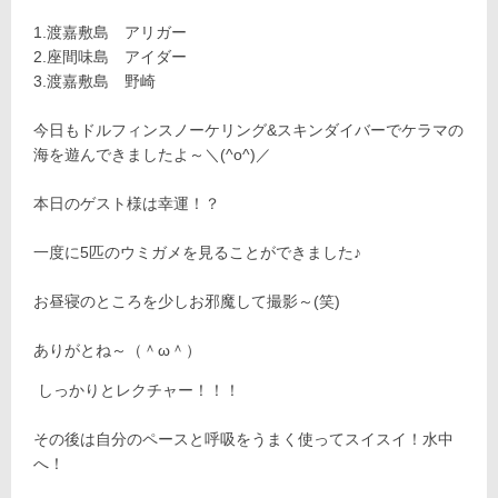
1.渡嘉敷島 アリガー
2.座間味島 アイダー
3.渡嘉敷島 野崎
今日もドルフィンスノーケリング&スキンダイバーでケラマの
海を遊んできましたよ～＼(^o^)／
本日のゲスト様は幸運！？
一度に5匹のウミガメを見ることができました♪
お昼寝のところを少しお邪魔して撮影～(笑)
ありがとね～（＾ω＾）
しっかりとレクチャー！！！
その後は自分のペースと呼吸をうまく使ってスイスイ！水中
へ！