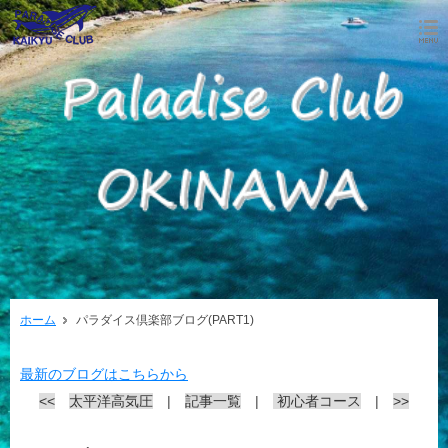
ホーム
パラダイス倶楽部ブログ(PART1)
最新のブログはこちらから
<<
太平洋高気圧
|
記事一覧
|
初心者コース
|
>>