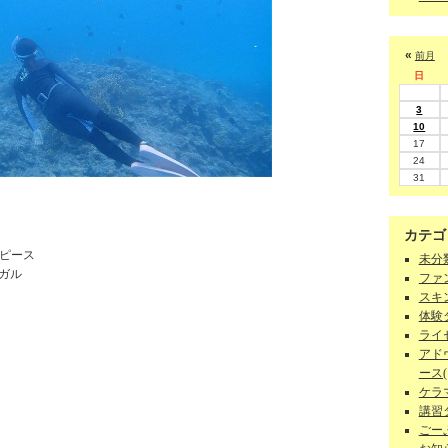
«
前月
日
3
10
17
24
31
カテゴ
1ピース
未分類
ガル
ファン
スキン
体験ダ
ライセ
アド
ース(1
ケラマ
講習
ごーぷ