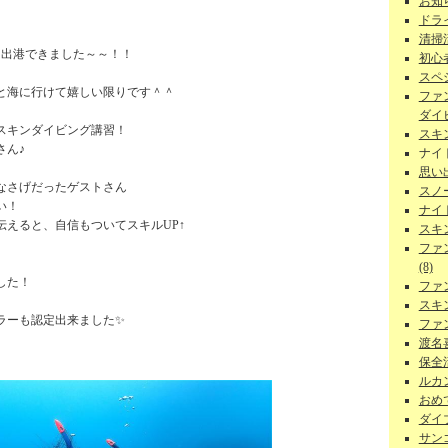
お知ら
ドラ
清掃
て出港できました～～！！
初心者
、
スペ
と海に行けて嬉しい限りです＾＾
ファ
ダイビ
スキンダイビング講習！
スキ
さん♪
ナイ
思い
なさげだったゲストさん
スノー
い！
ナイ
えると、自信もついてスキルUP↑
スキ
ファ
、
(8)
した！
ファ
スキ
ラーも認定出来ました✨
ファ
渡名
保全活
ルカン
おめで
ダイ
サンゴ