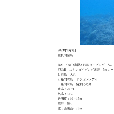
2023年8月9日
慶良間諸島
DAI OWD講習＆FUNダイビング 5㎜
YUMI スキンダイビング講習 5㎜シー
前島 大丸
座間味島 ドラゴンレディ
座間味島 留加比の鼻
水温：26.5℃
気温：31℃
透明度：10～15ｍ
晴時々曇り
波：西南西4→3ｍ