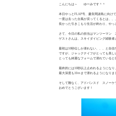
こんにちは～ ゆーみです＾＾
本日やっとFLAP号、慶良間諸島に向け
一度は去った台風が戻ってくるとは、、
長かった引きこもり生活が終わり、やっ
さて、今日の私の担当はマンツーマン 
ゲストさんは、スキイダイビング経験者
最初は10秒位しか潜れない、、、と自信
ですが、ジャックナイフがとっても美し
とっても綺麗なフォームで潜れていると伝
最終的には10秒以上止めれるようになり
最大深度も10ｍまで潜れるようになりま
そして難なく、アドバンスド スノーケ
おめでとうございます！