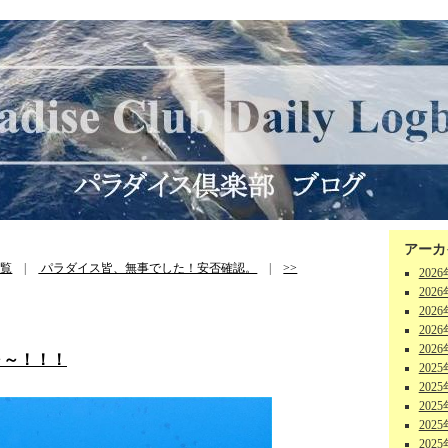
アーカ
一覧
|
パラダイス皆、無事でした！安否確認。
|
>>
202
202
202
202
202
～～！！！
202
202
202
202
202