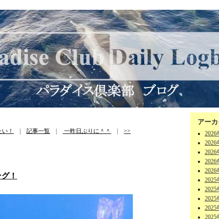
アーカ
たい！
|
記事一覧
|
一昨日ぶりに＾＾
|
>>
202
202
202
202
202
ング！
202
202
202
202
202