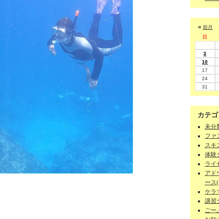
«
前月
日
3
10
17
24
31
カテゴ
未分類
ファン
スキン
体験ダ
ライセ
アド
ース(1
ケラマ
講習
ごーぷ