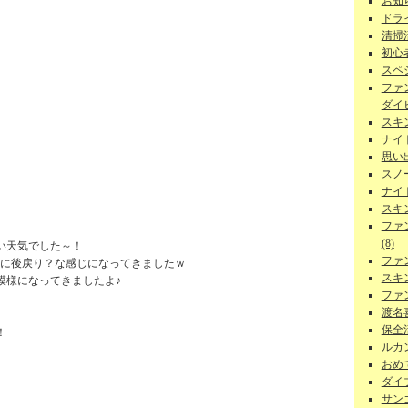
お知ら
ドラ
清掃
初心者
スペ
ファ
ダイビ
スキ
ナイ
思い
スノー
ナイ
スキ
ファ
(8)
い天気でした～！
ファ
夏に後戻り？な感じになってきましたｗ
スキ
模様になってきましたよ♪
ファ
渡名
保全活
！
ルカン
おめで
ダイ
サンゴ