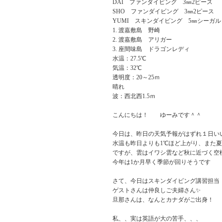
DAI ファンダイビング 3㎜2ピース
SHO ファンダイビング 3㎜2ピース
YUMI スキンダイビング 5㎜シーガル
渡嘉敷島 野崎
渡嘉敷島 アリガー
座間味島 ドラゴンレディ
水温：27.5℃
気温：32℃
透明度：20～25ｍ
晴れ
波：西北西1.5ｍ
こんにちは！ ゆーみです＾＾
今日は、昨日の天気予報がはずれ１日い
水温も昨日よりも1℃ほど上がり、また
ですが、雲はイワシ雲など秋に近づく空
今年は1か月早く季節が回りそうです
さて、今日はスキンダイビング講習担当
ゲストさんは仲良しご夫婦さん✨
旦那さんは、なんとカナダがご出身！
私、、実は英語が大の苦手、、、