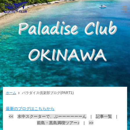
ホーム
パラダイス倶楽部ブログ(PART1)
最新のブログはこちらから
<<
水中スクーターで、ぶーーーーーーん
|
記事一覧
|
前島・黒島満喫ツアー♪
|
>>