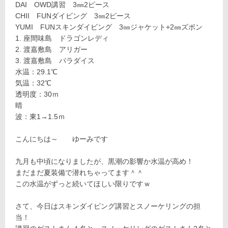
DAI OWD講習 3㎜2ピース
CHII FUNダイビング 3㎜2ピース
YUMI FUNスキンダイビング 3㎜ジャケット+2㎜ズボン
座間味島 ドラゴンレディ
渡嘉敷島 アリガー
渡嘉敷島 パラダイス
水温：29.1℃
気温：32℃
透明度：30ｍ
晴
波：東1→1.5ｍ
こんにちは～ ゆーみです
九月も中頃になりましたが、黒潮の影響か水温が高め！
まだまだ夏装備で潜れちゃってます＾＾
この水温がずっと続いてほしい限りですｗ
さて、今日はスキンダイビング講習とスノーケリングの担
当！