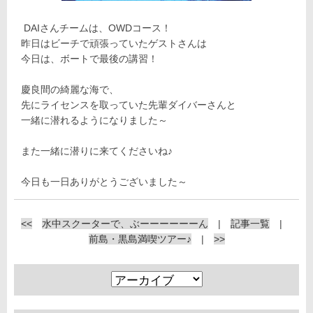
DAIさんチームは、OWDコース！
昨日はビーチで頑張っていたゲストさんは
今日は、ボートで最後の講習！
慶良間の綺麗な海で、
先にライセンスを取っていた先輩ダイバーさんと
一緒に潜れるようになりました～
また一緒に潜りに来てくださいね♪
今日も一日ありがとうございました～
<<
水中スクーターで、ぶーーーーーーん
|
記事一覧
|
前島・黒島満喫ツアー♪
|
>>