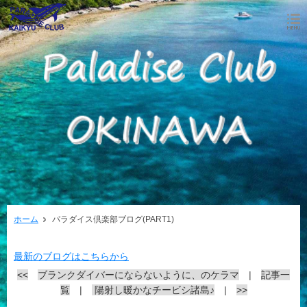
ホーム
パラダイス倶楽部ブログ(PART1)
最新のブログはこちらから
<<
ブランクダイバーにならないように、のケラマ
|
記事一
覧
|
陽射し暖かなチービシ諸島♪
|
>>