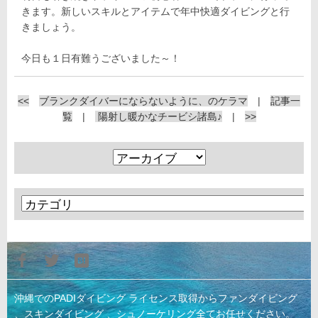
きます。新しいスキルとアイテムで年中快適ダイビングと行
きましょう。
今日も１日有難うございました～！
<<
ブランクダイバーにならないように、のケラマ
|
記事一
覧
|
陽射し暖かなチービシ諸島♪
|
>>
沖縄でのPADIダイビング ライセンス取得からファンダイビング
、スキンダイビング 、シュノーケリング全てお任せください。