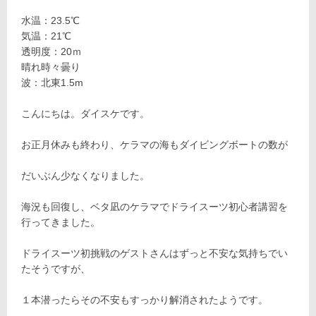
水温：23.5℃
気温：21℃
透明度：20ｍ
晴れ時々曇り
波：北東1.5m
こんにちは。ダイスケです。
お正月休みも終わり、ケラマの海もダイビングボートの数が
だいぶん少なくなりました。
海況も回復し、ベタ凪のケラマでドライスーツ初心者講習を
行ってきました。
ドライスーツ初挑戦のゲストさんはずっと不安な気持ちでい
たそうですが、
１本潜ったらその不安もすっかり解消されたようです。