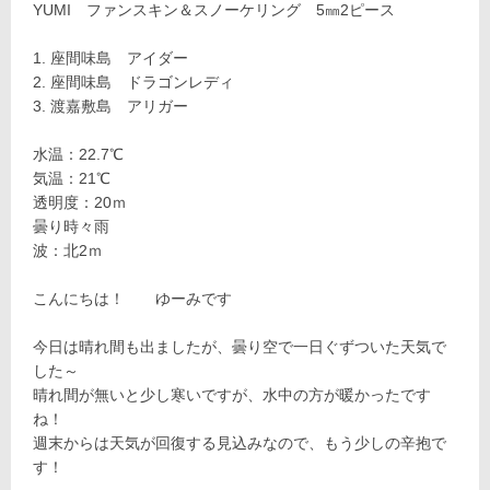
YUMI ファンスキン＆スノーケリング 5㎜2ピース
座間味島 アイダー
座間味島 ドラゴンレディ
渡嘉敷島 アリガー
水温：22.7℃
気温：21℃
透明度：20ｍ
曇り時々雨
波：北2ｍ
こんにちは！ ゆーみです
今日は晴れ間も出ましたが、曇り空で一日ぐずついた天気で
した～
晴れ間が無いと少し寒いですが、水中の方が暖かったです
ね！
週末からは天気が回復する見込みなので、もう少しの辛抱で
す！