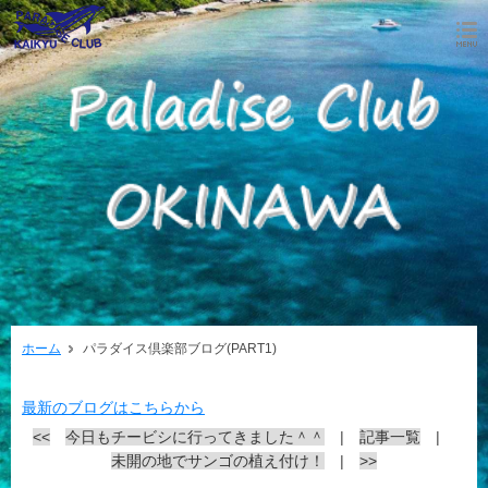
ホーム
パラダイス倶楽部ブログ(PART1)
最新のブログはこちらから
<<
今日もチービシに行ってきました＾＾
|
記事一覧
|
未開の地でサンゴの植え付け！
|
>>