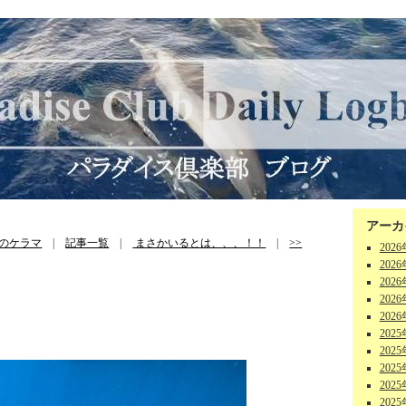
アーカ
のケラマ
|
記事一覧
|
まさかいるとは、、、！！
|
>>
202
202
202
202
202
202
202
202
202
202