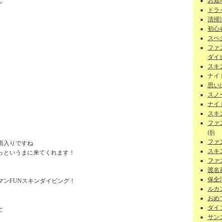
お知ら
ル
ドラ
清掃
初心者
スペ
ファ
ダイビ
スキ
ナイ
思い
スノー
ナイ
スキ
ファ
(8)
ファ
雨入りですね
スキ
っというまに来てくれます！
ファ
渡名
保全活
マンFUNスキンダイビング！
ルカン
おめで
ダイ
と
サンゴ