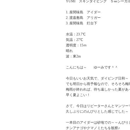
YUMI スキンダイビング ５㎜シーガ
座間味島 アイダー
渡嘉敷島 アリガー
座間味島 灯台下
水温：23.7℃
気温：27℃
透明度：15ｍ
晴れ
波：東2m
こんにちは～ ゆーみです＾＾
今日もいいお天気で、ダイビング日和～
でも明日から雨予報なので、そろそろ梅
梅雨が終われば、待ち遠しかった夏があ
早く夏よこい！
さて、今日はリピーターさんとマンツー
久しぶりにのんびりとした感じでした～
一本目のアイダーは砂地での～～んびり
チンアナゴやクマノミたちを観察♪