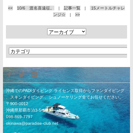
<<
10/6 渡名喜遠征。
|
記事一覧
|
15メートルチャレ
ンジ☆
|
>>
沖縄でのPADIダイビング ライセンス取得からファンダイビング
、スキンダイビング 、シュノーケリング全てお任せください。
〒900-0012
沖縄県那覇市泊3-5-10-1F
098-869-7797
okinawa@paradise-club.net