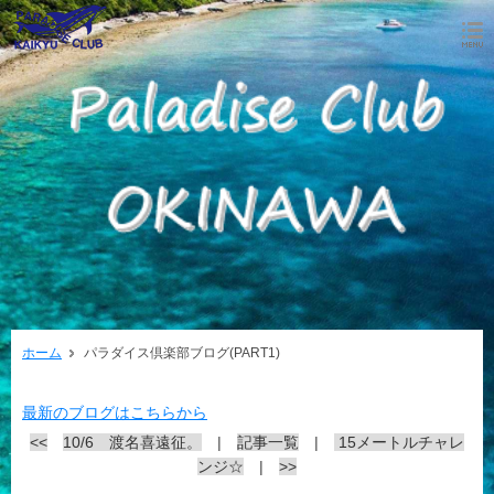
ホーム
パラダイス倶楽部ブログ(PART1)
最新のブログはこちらから
<<
10/6 渡名喜遠征。
|
記事一覧
|
15メートルチャレ
ンジ☆
|
>>