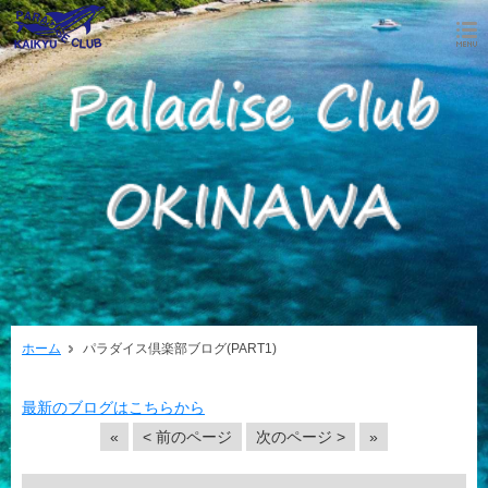
ホーム
パラダイス倶楽部ブログ(PART1)
最新のブログはこちらから
«
< 前のページ
次のページ >
»