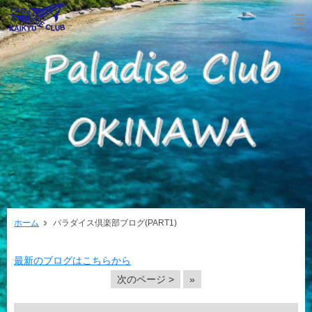
ホーム
パラダイス倶楽部ブログ(PART1)
最新のブログはこちらから
次のページ >
»