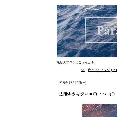
最新のブログはこちらから
<<
皆でダイビング◟(ˊ꒵ˋ∗
2020年12月12日(土)
太陽キタキタ～＝⊂( ・ω・)⊃