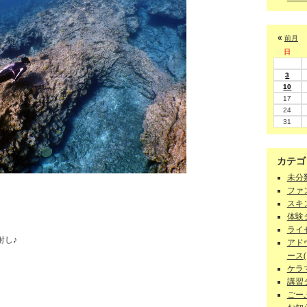
«
前月
日
3
10
17
24
31
カテゴ
未分類
ファン
スキン
体験ダ
ライセ
射し♪
アド
ース(1
ケラマ
講習
ごーぷ