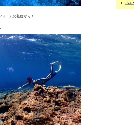
ホエー
フォームの基礎から！
りと練習٩(ˊᗜˋ*)و