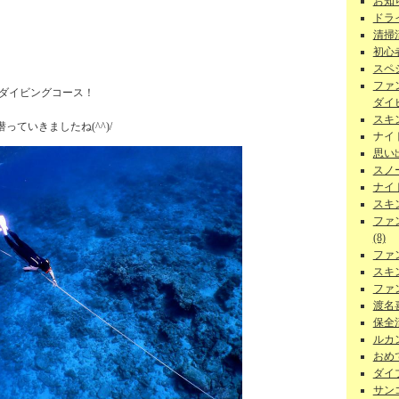
お知ら
ドラ
清掃
初心者
スペ
ファ
ダイビングコース！
ダイビ
スキ
ていきましたね(^^)/
ナイ
思い
スノー
ナイ
スキ
ファ
(8)
ファ
スキ
ファ
渡名
保全活
ルカン
おめで
ダイ
サンゴ