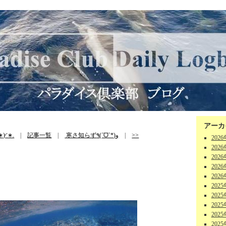
アーカ
)◜∗.
|
記事一覧
|
寒さ知らず٩(ˊᗜˋ*)و
|
>>
202
202
202
202
202
202
202
202
202
202