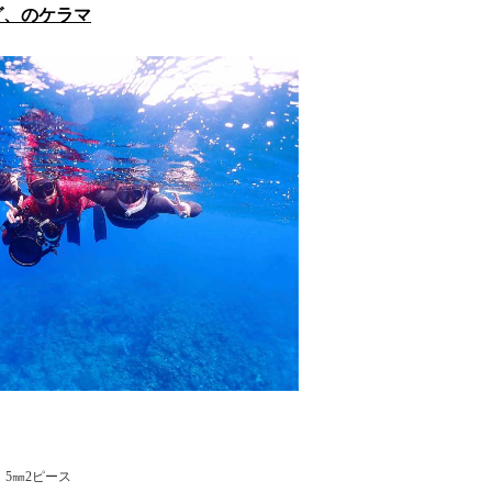
グ、のケラマ
5㎜2ピース