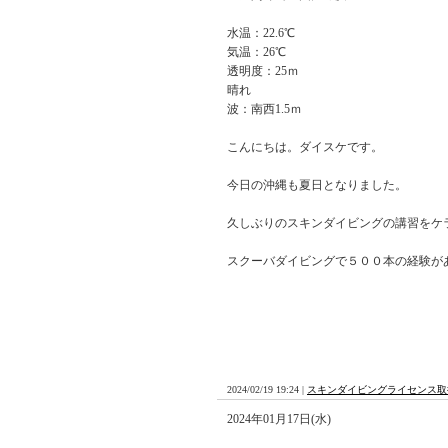
水温：22.6℃
気温：26℃
透明度：25ｍ
晴れ
波：南西1.5ｍ
こんにちは。ダイスケです。
今日の沖縄も夏日となりました。
久しぶりのスキンダイビングの講習をケ
スクーバダイビングで５００本の経験が
2024/02/19 19:24 |
スキンダイビングライセンス取
2024年01月17日(水)