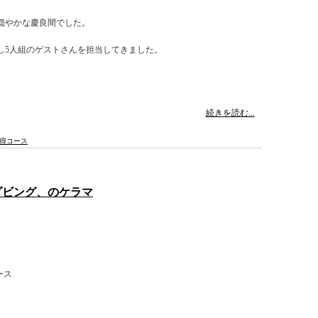
穏やかな慶良間でした。
し5人組のゲストさんを担当してきました。
続きを読む...
得コース
ダビング、のケラマ
ース