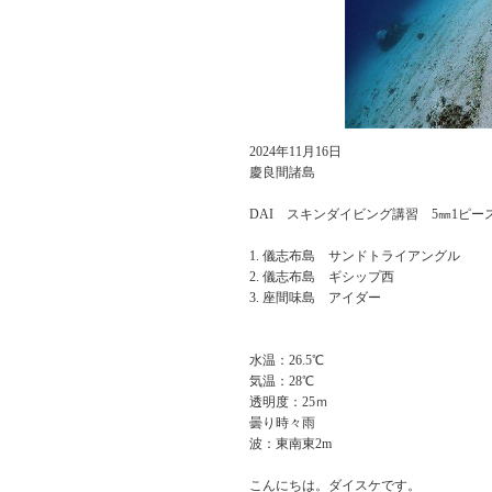
2024年11月16日
慶良間諸島
DAI スキンダイビング講習 5㎜1ピ
儀志布島 サンドトライアングル
儀志布島 ギシップ西
座間味島 アイダー
水温：26.5℃
気温：28℃
透明度：25ｍ
曇り時々雨
波：東南東2m
こんにちは。ダイスケです。