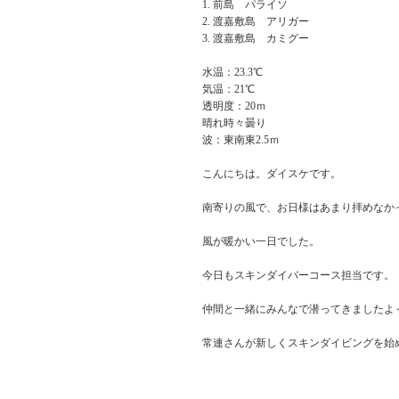
前島 パライソ
渡嘉敷島 アリガー
渡嘉敷島 カミグー
水温：23.3℃
気温：21℃
透明度：20ｍ
晴れ時々曇り
波：東南東2.5ｍ
こんにちは。ダイスケです。
南寄りの風で、お日様はあまり拝めなか
風が暖かい一日でした。
今日もスキンダイバーコース担当です。
仲間と一緒にみんなで潜ってきましたよ
常連さんが新しくスキンダイビングを始