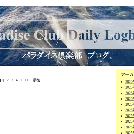
アーカ
[1]
2
3
4
5
>>
[最後]
202
202
202
202
202
202
202
202
202
202