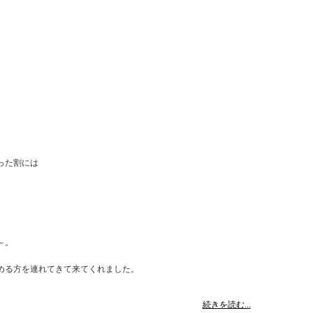
った割には
～。
める方を連れてきて来てくれました。
続きを読む...