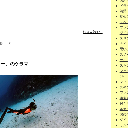
お知ら
ドラ
清掃
初心者
スペ
ファ
続きを読む...
ダイビ
スキ
ナイ
得コース
思い
スノー
ナイ
ラー、のケラマ
スキ
ファ
(8)
ファ
スキ
ファ
渡名
保全活
ルカン
おめで
ダイ
サンゴ