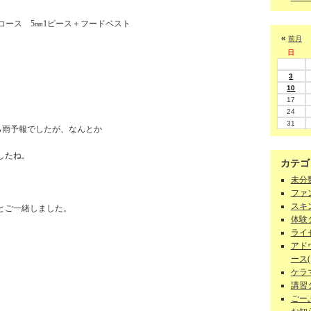
得コース 5㎜1ピース＋フードベスト
«
前月
日
3
10
17
24
31
ら雨予報でしたが、なんとか
したね。
カテゴ
未分類
ファン
スキン
とご一緒しました。
体験ダ
ライセ
アド
ース(1
ケラマ
講習
ごーぷ