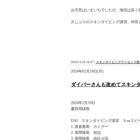
お天気はいまいちでしたが、海況は良く
久しぶりのスキンダイビング講習。仲良
2024/11/16 18:37 |
スキンダイビングライセンス取
2024年02月19日(月)
ダイバーさんも改めてスキン
2024年2月19日
慶良間諸島
DAI スキンダイビング講習 ５㎜２ピ
渡嘉敷島 カミグー
座間味島 知志
座間味島 由比ガ浜