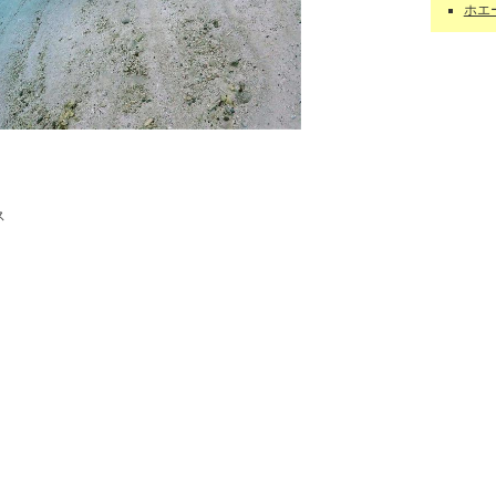
ホエー
ース