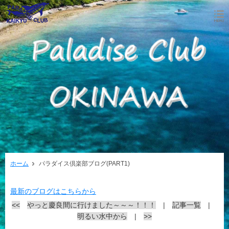
ホーム
パラダイス倶楽部ブログ(PART1)
最新のブログはこちらから
<<
やっと慶良間に行けました～～～！！！
|
記事一覧
|
明るい水中から
|
>>