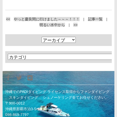
<<
やっと慶良間に行けました～～～！！！
|
記事一覧
|
明るい水中から
|
>>
沖縄でのPADIダイビング ライセンス取得からファンダイビング
、スキンダイビング 、シュノーケリング全てお任せください。
〒900-0012
沖縄県那覇市泊3-5-10-1F
098-869-7797