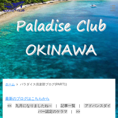
ホーム
パラダイス倶楽部ブログ(PART1)
最新のブログはこちらから
<<
九月になりましたね～
|
記事一覧
|
アドバンスダイ
バー認定のケラマ
|
>>