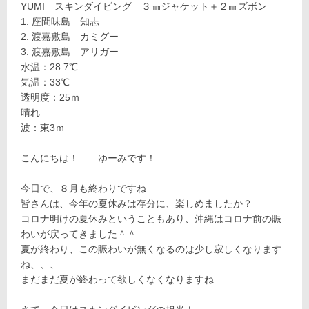
YUMI スキンダイビング ３㎜ジャケット＋２㎜ズボン
座間味島 知志
渡嘉敷島 カミグー
渡嘉敷島 アリガー
水温：28.7℃
気温：33℃
透明度：25ｍ
晴れ
波：東3ｍ
こんにちは！ ゆーみです！
今日で、８月も終わりですね
皆さんは、今年の夏休みは存分に、楽しめましたか？
コロナ明けの夏休みということもあり、沖縄はコロナ前の賑
わいが戻ってきました＾＾
夏が終わり、この賑わいが無くなるのは少し寂しくなります
ね、、、
まだまだ夏が終わって欲しくなくなりますね