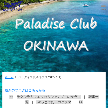
ホーム
パラダイス倶楽部ブログ(PART1)
最新のブログはこちらから
<<
子クジラもウエルカムジャンプ、のケラマ
|
記事一
覧
|
やっとでた、のケラマ
|
>>