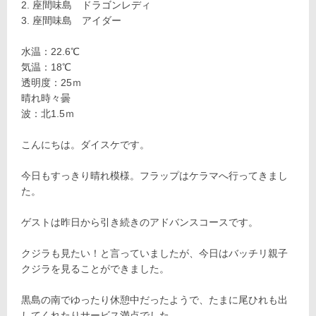
座間味島 ドラゴンレディ
座間味島 アイダー
水温：22.6℃
気温：18℃
透明度：25ｍ
晴れ時々曇
波：北1.5ｍ
こんにちは。ダイスケです。
今日もすっきり晴れ模様。フラップはケラマへ行ってきまし
た。
ゲストは昨日から引き続きのアドバンスコースです。
クジラも見たい！と言っていましたが、今日はバッチリ親子
クジラを見ることができました。
黒島の南でゆったり休憩中だったようで、たまに尾ひれも出
してくれたりサービス満点でした。