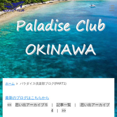
ホーム
パラダイス倶楽部ブログ(PART1)
最新のブログはこちらから
<<
思い出アーカイブ５
|
記事一覧
|
思い出アーカイブ
4
|
>>