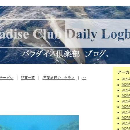
アーカ
チービシ
|
記事一覧
|
卒業旅行で、ケラマ
|
>>
202
202
202
202
202
202
202
202
202
202