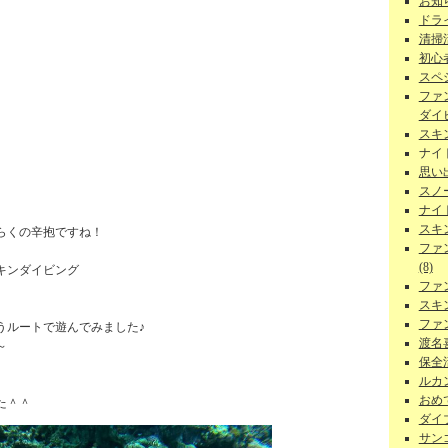
お知ら
ドラ
清掃
初心者
スペ
ファ
ダイビ
スキ
ナイ
思い
スノー
ナイ
スキ
らくの辛抱ですね！
ファ
(8)
キンダイビング
ファ
スキ
ファ
うルートで遊んでみました♪
渡名
～
保全活
ルカン
おめで
た＾＾
ダイ
サンゴ