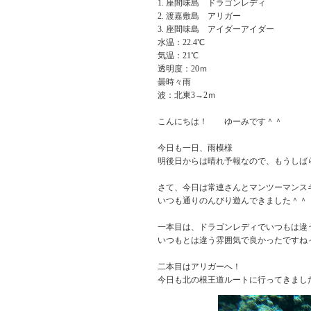
座間味島 ドラゴンレディ
渡嘉敷島 アリガー
座間味島 アイダーアイダー
水温：22.4℃
気温：21℃
透明度：20ｍ
曇時々雨
波：北東3→2ｍ
こんにちは！ ゆーみです＾＾
今日も一日、雨模様
明後日からは晴れ予報なので、もうしば
さて、今日は常連さんとマンツーマンス
いつも通りのんびり遊んできました＾＾
一本目は、ドラゴンレディでいつもは違
いつもとは違う雰囲気で良かったですね
二本目はアリガーへ！
今日も北の根王道ルートに行ってきまし