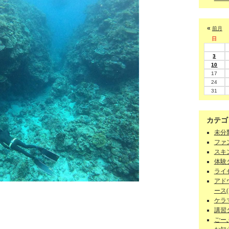
«
前月
日
3
10
17
24
31
カテゴ
未分類
ファン
スキン
体験ダ
ライセ
アド
ース(1
ケラマ
講習
ごーぷ