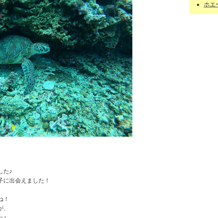
ホエー
した♪
子に出会えました！
ね！
が、
た♪