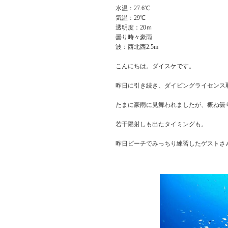
水温：27.6℃
気温：29℃
透明度：20ｍ
曇り時々豪雨
波：西北西2.5m
こんにちは。ダイスケです。
昨日に引き続き、ダイビングライセンス
たまに豪雨に見舞われましたが、概ね曇
若干陽射しも出たタイミングも。
昨日ビーチでみっちり練習したゲストさ