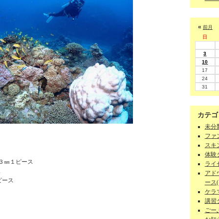
«
前月
日
3
10
17
24
31
カテゴ
未分類
ファン
スキン
体験ダ
 ３㎜１ピース
ライセ
ス
アド
ピース
ース(1
ケラマ
講習
ごーぷ