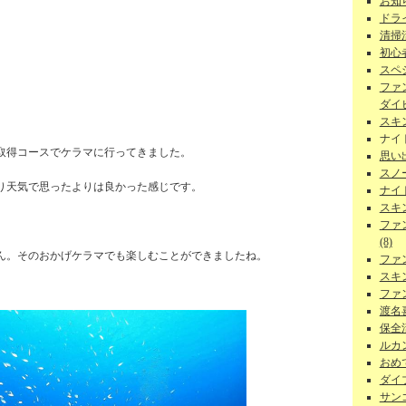
お知ら
ドラ
清掃
初心者
スペ
ファ
ダイビ
スキ
ナイ
取得コースでケラマに行ってきました。
思い
スノー
り天気で思ったよりは良かった感じです。
ナイ
スキ
ファ
(8)
ん。そのおかげケラマでも楽しむことができましたね。
ファ
スキ
ファ
渡名
保全活
ルカン
おめで
ダイ
サンゴ