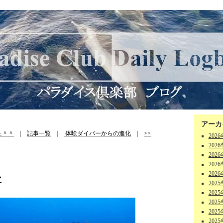
アーカ
た＾＾
|
記事一覧
|
体験ダイバーからの進化
|
>>
202
202
202
202
202
マ
202
202
202
202
202