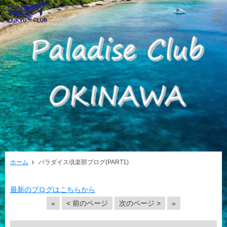
ホーム
パラダイス倶楽部ブログ(PART1)
最新のブログはこちらから
«
< 前のページ
次のページ >
»