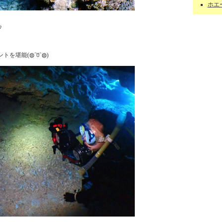
ホエー
♪
を堪能(◍´ꇴ`◍)