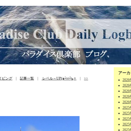
アーカ
イビング
|
記事一覧
|
レベル～UP(๑•̀ㅂ•́)و✧
|
>>
202
202
202
202
202
202
202
202
202
202