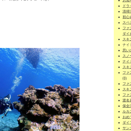
お知ら
ドラ
清掃
初心者
スペ
ファ
ダイビ
スキ
ナイ
思い
スノー
ナイ
スキ
ファ
(8)
ファ
スキ
ファ
渡名
保全活
ルカン
おめで
ダイ
サンゴ