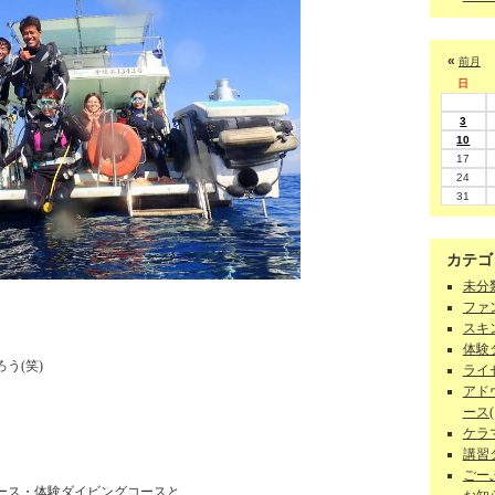
«
前月
日
3
10
17
24
31
カテゴ
未分類
ファン
スキン
、
体験ダ
う(笑)
ライセ
アド
ース(1
ケラマ
♪
講習
ごーぷ
ース・体験ダイビングコースと、