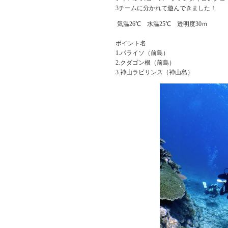
3チームに分かれて遊んできました！
気温26℃ 水温25℃ 透明度30ｍ
ポイント名
1.パライソ（前島）
2.クダゴン根（前島）
3.神山ラビリンス（神山島）