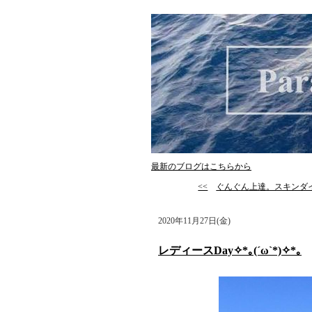
最新のブログはこちらから
<<
ぐんぐん上達。スキンダ
2020年11月27日(金)
レディースDay✧*｡(ˊωˋ*)✧*｡