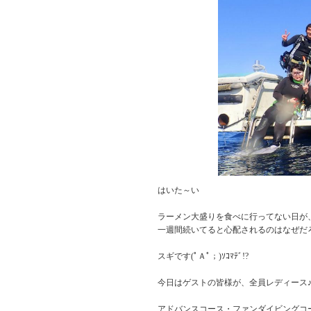
はいた～い
ラーメン大盛りを食べに行ってない日が
一週間続いてると心配されるのはなぜだろ
スギです(ﾟＡﾟ；)ｿｺﾏﾃﾞ!?
今日はゲストの皆様が、全員レディース
アドバンスコース・ファンダイビングコ