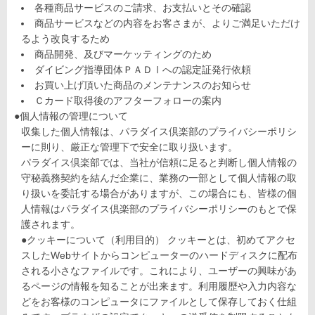
各種商品サービスのご請求、お支払いとその確認
商品サービスなどの内容をお客さまが、よりご満足いただけ
るよう改良するため
商品開発、及びマーケッティングのため
ダイビング指導団体ＰＡＤⅠへの認定証発行依頼
お買い上げ頂いた商品のメンテナンスのお知らせ
Ｃカード取得後のアフターフォローの案内
●個人情報の管理について
収集した個人情報は、パラダイス倶楽部のプライバシーポリシ
ーに則り、厳正な管理下で安全に取り扱います。
パラダイス倶楽部では、当社が信頼に足ると判断し個人情報の
守秘義務契約を結んだ企業に、業務の一部として個人情報の取
り扱いを委託する場合がありますが、この場合にも、皆様の個
人情報はパラダイス倶楽部のプライバシーポリシーのもとで保
護されます。
●クッキーについて（利用目的） クッキーとは、初めてアクセ
スしたWebサイトからコンピューターのハードディスクに配布
される小さなファイルです。これにより、ユーザーの興味があ
るページの情報を知ることが出来ます。利用履歴や入力内容な
どをお客様のコンピュータにファイルとして保存しておく仕組