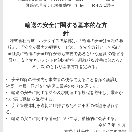
運航管理者：代表取締役 社長 R４.3.1選任
輸送の安全に関する基本的な方
針
株式会社海球 パラダイス倶楽部は､『輸送の安全は当社の根
幹』、『安全が最大の顧客サービス』 を安全方針として掲げ、
全社員に輸送の安全確保が最も重要であるという意識 の徹底を
図り、安全マネジメント体制の維持・継続的な改善に努めるた
め、次 のとおり基本方針を定める。
安全確保の最優先が事業者の使命であることを深く認識し、
社長・社員一同が安全確保に最善の努力を尽くす。
輸送の安全に関する法令及び関連する規程を遵守し、厳正か
つ忠実に職務 を遂行する。
安全管理体制を適切に維持するために不断の確認を励行す
る。
輸送の安全に関する情報については、積極的に公表する。
令和 7 年 ４ 月
株式会社海球 パラダイス倶楽部