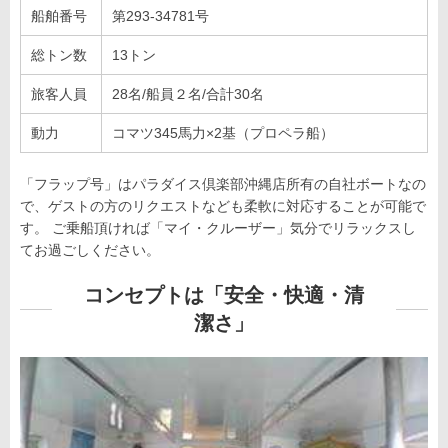
船舶番号
第293-34781号
総トン数
13トン
旅客人員
28名/船員２名/合計30名
動力
コマツ345馬力×2基（プロペラ船）
「フラップ号」はパラダイス倶楽部沖縄店所有の自社ボートなの
で、ゲストの方のリクエストなども柔軟に対応することが可能で
す。 ご乗船頂ければ「マイ・クルーザー」気分でリラックスし
てお過ごしください。
コンセプトは「安全・快適・清
潔さ」