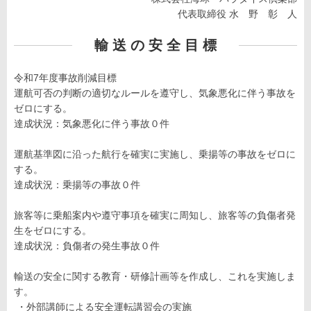
代表取締役 水 野 彰 人
輸 送 の 安 全 目 標
令和7年度事故削減目標
運航可否の判断の適切なルールを遵守し、気象悪化に伴う事故を
ゼロにする。
達成状況：気象悪化に伴う事故０件
運航基準図に沿った航行を確実に実施し、乗揚等の事故をゼロに
する。
達成状況：乗揚等の事故０件
旅客等に乗船案内や遵守事項を確実に周知し、旅客等の負傷者発
生をゼロにする。
達成状況：負傷者の発生事故０件
輸送の安全に関する教育・研修計画等を作成し、これを実施しま
す。
・外部講師による安全運転講習会の実施