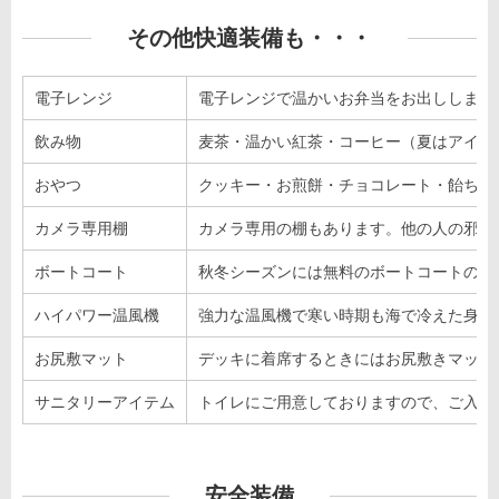
その他快適装備も・・・
電子レンジ
電子レンジで温かいお弁当をお出しします
飲み物
麦茶・温かい紅茶・コーヒー（夏はアイス
おやつ
クッキー・お煎餅・チョコレート・飴ちゃ
カメラ専用棚
カメラ専用の棚もあります。他の人の邪魔
ボートコート
秋冬シーズンには無料のボートコートの貸
ハイパワー温風機
強力な温風機で寒い時期も海で冷えた身体
お尻敷マット
デッキに着席するときにはお尻敷きマット
サニタリーアイテム
トイレにご用意しておりますので、ご入用
安全装備