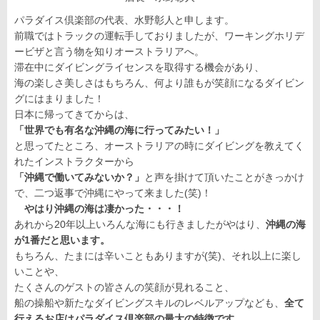
パラダイス倶楽部の代表、水野彰人と申します。
前職ではトラックの運転手しておりましたが、ワーキングホリデ
ービザと言う物を知りオーストラリアへ。
滞在中にダイビングライセンスを取得する機会があり、
海の楽しさ美しさはもちろん、何より誰もが笑顔になるダイビン
グにはまりました！
日本に帰ってきてからは、
「世界でも有名な沖縄の海に行ってみたい！」
と思ってたところ、オーストラリアの時にダイビングを教えてく
れたインストラクターから
「沖縄で働いてみないか？
」
と声を掛けて頂いたことがきっかけ
で、二つ返事で沖縄にやって来ました(笑)！
やはり沖縄の海は凄かった・・・！
あれから20年以上いろんな海にも行きましたがやはり、
沖縄の海
が1番だと思います。
もちろん、たまには辛いこともありますが(笑)、それ以上に楽し
いことや、
たくさんのゲストの皆さんの笑顔が見れること、
船の操船や新たなダイビングスキルのレベルアップなども、
全て
行えるお店はパラダイス倶楽部の最大の特徴です。