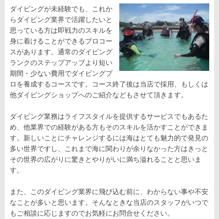
ダイビングが未経験でも、これか
らダイビング業界で活躍したいと
思っている方は即戦力のスキルを
身に着けることができるプロコー
スがあります。通常のダイビング
ランクのステップアップより短い
期間・少ない費用でダイビングプ
ロを養成するコースです。コース終了後は当店で採用、もしくは
他ダイビングショップへのご紹介などもさせて頂きます。
ダイビング業務はライフスタイルを提供するサービスでもあるた
め、他業界での経験がある方もそのスキルを活かすことができま
す。新しいことにチャレンジするには海はとても魅力的で発見の
多い世界ですし、これまで海に関わりが余りなかった方はきっと
その世界の広がりに驚きとやりがいに満ち溢れることと思いま
す。
また、このダイビング業界に飛び込む前に、わからない事や不安
なことが多いと思います。そんなときな当店のスタッフがいつで
もご相談に応じますのでお気軽にお問合せください。