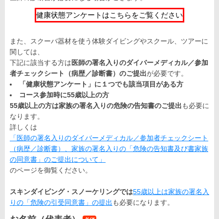
健康状態アンケートはこちらをご覧ください
また、スクーバ器材を使う体験ダイビングやスクール、ツアーに
関しては、
下記に該当する方は
医師の署名入りのダイバーメディカル／参加
者チェックシート（病歴／診断書）のご提出
が必要です。
「健康状態アンケート」に１つでも該当項目がある方
コース参加時に55歳以上の方
55歳以上の方は家族の署名入りの危険の告知書のご提出
も必要に
なります。
詳しくは
「医師の署名入りのダイバーメディカル／参加者チェックシート
（病歴／診断書）、家族の署名入りの「危険の告知書及び書家族
の同意書」のご提出について」
のページを御覧ください。
スキンダイビング・スノーケリングでは
55歳以上は家族の署名入
りの「危険の引受同意書」の提出
も必要になります。