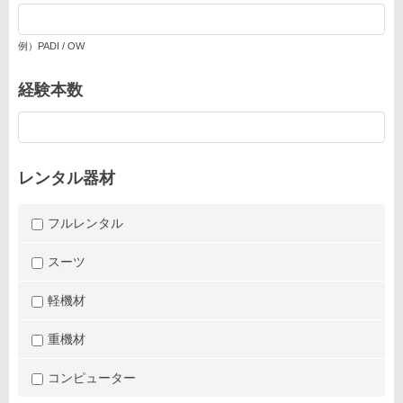
例）PADI / OW
経験本数
レンタル器材
フルレンタル
スーツ
軽機材
重機材
コンピューター