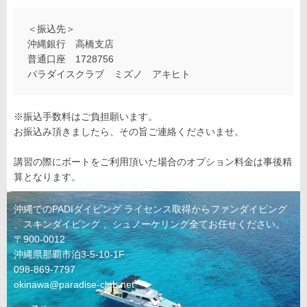
＜振込先＞
沖縄銀行 高橋支店
普通口座 1728756
パラダイスクラブ ミズノ アキヒト
※振込手数料はご負担願います。
お振込み頂きましたら、その旨ご連絡くださいませ。
講習の際にボートをご利用頂いた場合のオプション料金は事後精
算となります。
沖縄でのPADIダイビング ライセンス取得からファンダイビング
、スキンダイビング 、シュノーケリング全てお任せください。
〒900-0012
沖縄県那覇市泊3-5-10-1F
098-869-7797
okinawa@paradise-club.net