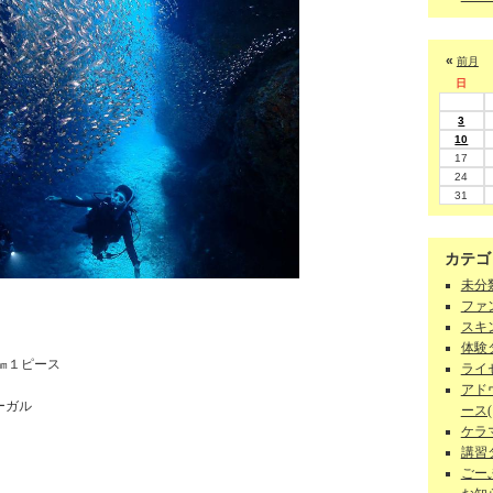
«
前月
日
3
10
17
24
31
カテゴ
未分類
ファン
スキン
体験ダ
㎜１ピース
ライセ
アド
ーガル
ース(1
ケラマ
講習
ごーぷ