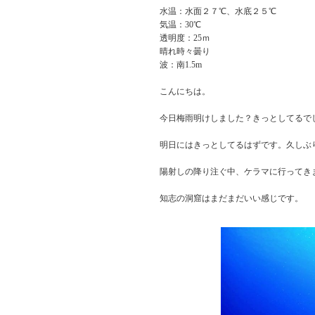
水温：水面２７℃、水底２５℃
気温：30℃
透明度：25ｍ
晴れ時々曇り
波：南1.5m
こんにちは。
今日梅雨明けしました？きっとしてるで
明日にはきっとしてるはずです。久しぶ
陽射しの降り注ぐ中、ケラマに行ってき
知志の洞窟はまだまだいい感じです。