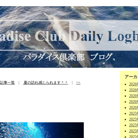
アーカ
|
記事一覧
|
夏の訪れ感じられます＾＾
|
>>
202
202
202
202
202
202
202
202
202
202