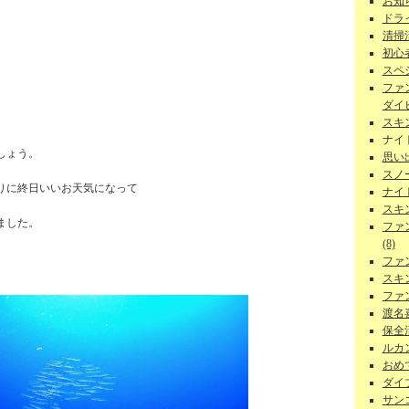
お知ら
ドラ
清掃
初心者
スペ
ファ
ダイビ
スキ
ナイ
しょう。
思い
スノー
りに終日いいお天気になって
ナイ
スキ
ました。
ファ
(8)
ファ
スキ
ファ
渡名
保全活
ルカン
おめで
ダイ
サンゴ