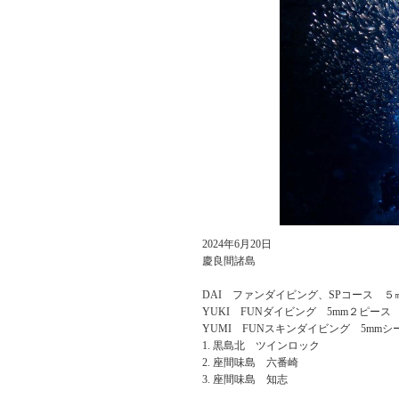
2024年6月20日
慶良間諸島
DAI ファンダイビング、SPコース ５
YUKI FUNダイビング 5mm２ピース
YUMI FUNスキンダイビング 5mmシ
黒島北 ツインロック
座間味島 六番崎
座間味島 知志