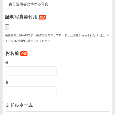
・身分証明書に準ずる写真
証明写真添付用
必須
画像容量上限4MBです。確認画面でアップロードした画像が表示されなければ、サ
イズを4MB以内へ縮小してください。
お名前
必須
姓
名
ミドルネーム