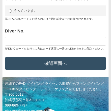
持っています。
既にPADIのCカードをお持ちの方は今回の認定がそれに紐づけされます。
Diver No,
PADIのCカードをお持ちに方はカード裏面の一番上のDiver No,をご記入ください。
沖縄でのPADIダイビング ライセンス取得からファンダイビング
、スキンダイビング 、シュノーケリング全てお任せください。
〒900-0012
沖縄県那覇市泊3-5-10-1F
098-869-7797
okinawa@paradise-club.net